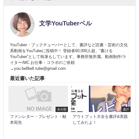
文学YouTuberベル
YouTuber・ブックチューバーとして、書評など読書・芸術の文化
系動画をYouTubeに投稿中！ 登録者60,000人超。“書ける
YouTuber”として執筆もしています。事務所無所属。動画制作/ラ
イター/MC お仕事・コラボのご依頼
→you.bellbell.tube@gmail.com
最近書いた記事
未分類
書評
ファンレター・プレゼント・献
アウトプット大全を書評&実践
本宛先
してみたよ！