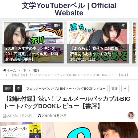
文学YouTuberベル | Official
Website
書評
本
2018年おすすめ本ランキング
【あるある】寝落ちに顔面落下！
20！芥川賞、ノーベル賞、映画
読書あるあるやってみた！
化作品も【書評】
2017年12月11日
2
2017年12月31日
ホーム
本
書評
【雑誌付録】渋い！フェルメールパッカブルBIGトートバッグBOOKレビュー【書評】
書評
本
フェルメールパッカブルBIGトートバッグBOOKレビュー
書評
本
【雑誌付録】渋い！フェルメールパッカブルBIG
トートバッグBOOKレビュー【書評】
2018年11月23日
2019年01月28日