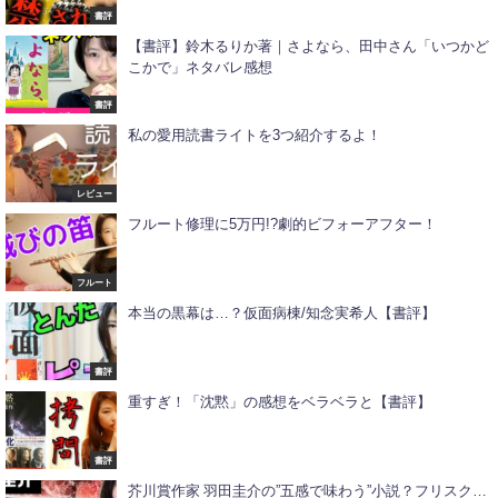
書評
【書評】鈴木るりか著｜さよなら、田中さん「いつかど
こかで」ネタバレ感想
書評
私の愛用読書ライトを3つ紹介するよ！
レビュー
フルート修理に5万円!?劇的ビフォーアフター！
フルート
本当の黒幕は…？仮面病棟/知念実希人【書評】
書評
重すぎ！「沈黙」の感想をベラベラと【書評】
書評
芥川賞作家 羽田圭介の”五感で味わう”小説？フリスク…