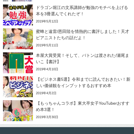
ドラゴン堀江の文系講師が勉強のモチベを上げる
本を3冊選んでくれたぞ！
2019年5月12日
蜜蜂と遠雷/恩田陸を情熱的に書評しました！天才
ピアニストたちの話だよ！
2019年5月11日
本屋大賞受賞！そして、バトンは渡された/瀬尾ま
いこ【書評】
2019年4月10日
【ビジネス書5選】令和までに読んでおきたい！新
しい価値観をインプットするおすすめ本
2019年4月2日
【もっちゃんコラボ】東大卒女子YouTuberおすす
め本3選！
2019年3月30日