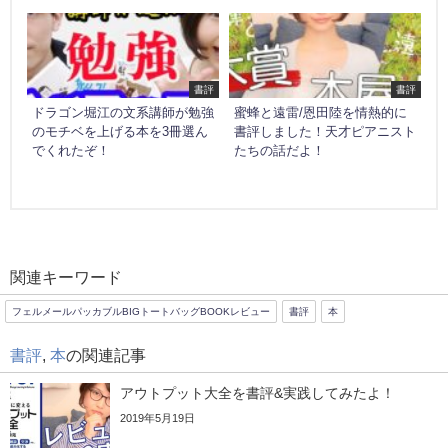
書評
書評
ドラゴン堀江の文系講師が勉強
蜜蜂と遠雷/恩田陸を情熱的に
のモチベを上げる本を3冊選ん
書評しました！天才ピアニスト
でくれたぞ！
たちの話だよ！
関連キーワード
フェルメールパッカブルBIGトートバッグBOOKレビュー
書評
本
書評
,
本
の関連記事
アウトプット大全を書評&実践してみたよ！
2019年5月19日