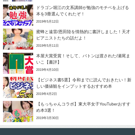
ドラゴン堀江の文系講師が勉強のモチベを上げる
本を3冊選んでくれたぞ！
2019年5月12日
蜜蜂と遠雷/恩田陸を情熱的に書評しました！天才
ピアニストたちの話だよ！
2019年5月11日
本屋大賞受賞！そして、バトンは渡された/瀬尾ま
いこ【書評】
2019年4月10日
【ビジネス書5選】令和までに読んでおきたい！新
しい価値観をインプットするおすすめ本
2019年4月2日
【もっちゃんコラボ】東大卒女子YouTuberおすす
め本3選！
2019年3月30日