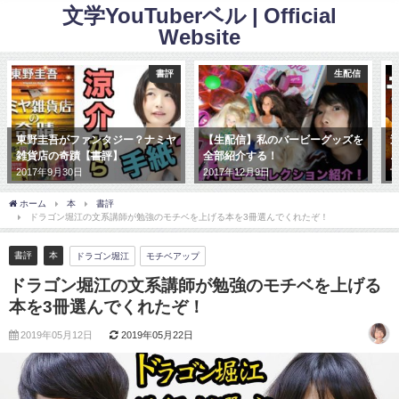
文学YouTuberベル | Official
Website
書評
生配信
東野圭吾がファンタジー？ナミヤ
【生配信】私のバービーグッズを
雑貨店の奇蹟【書評】
全部紹介する！
2017年9月30日
2017年12月9日
2
ホーム
本
書評
ドラゴン堀江の文系講師が勉強のモチベを上げる本を3冊選んでくれたぞ！
書評
本
ドラゴン堀江
モチベアップ
ドラゴン堀江の文系講師が勉強のモチベを上げる
本を3冊選んでくれたぞ！
2019年05月12日
2019年05月22日