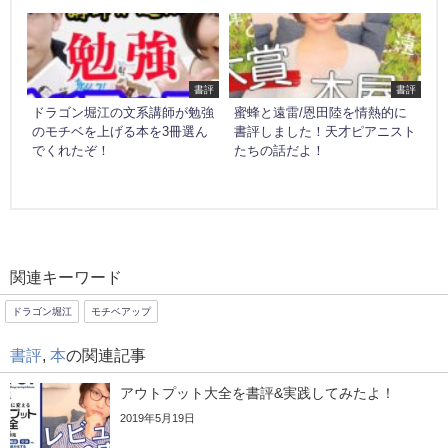
書評
書評
ドラゴン堀江の文系講師が勉強
蜜蜂と遠雷/恩田陸を情熱的に
のモチベを上げる本を3冊選ん
書評しました！天才ピアニスト
でくれたぞ！
たちの話だよ！
関連キーワード
ドラゴン堀江
モチベアップ
書評
,
本
の関連記事
アウトプット大全を書評&実践してみたよ！
2019年5月19日