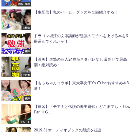
活動・実績
【生配信】私のバービーグッズを全部紹介する！
生配信
ドラゴン堀江の文系講師が勉強のモチベを上げる本を3
冊選んでくれたぞ！
書評
【漫画】進撃の巨人24巻※ネタバレなし 最新刊で最高
潮！絶対読め！
その他
【もっちゃんコラボ】東大卒女子YouTuberおすすめ本3
選！
書評
【練習】『モアナと伝説の海主題歌』どこまでも ～How
Far I’ll G…
フルート
2019.3 | オーディオブックの朗読を担当