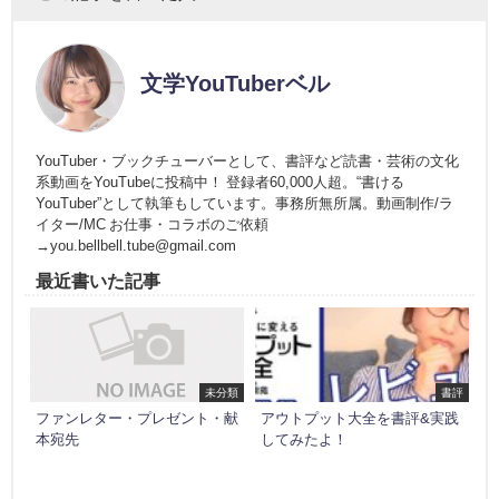
文学YouTuberベル
YouTuber・ブックチューバーとして、書評など読書・芸術の文化
系動画をYouTubeに投稿中！ 登録者60,000人超。“書ける
YouTuber”として執筆もしています。事務所無所属。動画制作/ラ
イター/MC お仕事・コラボのご依頼
→you.bellbell.tube@gmail.com
最近書いた記事
未分類
書評
ファンレター・プレゼント・献
アウトプット大全を書評&実践
本宛先
してみたよ！