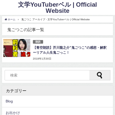
文学YouTuberベル | Official
Website
ホーム
鬼ごつこ アーカイブ - 文学YouTuberベル | Official Website
鬼ごつこの記事一覧
朗読
【青空朗読】芥川龍之介”鬼ごつこ”の感想・解釈
ーリアル人生鬼ごっこ！
2018年1月30日
カテゴリー
Blog
お出かけ