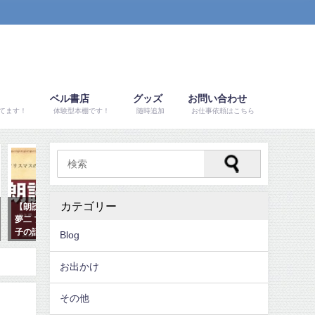
ベル書店
グッズ
お問い合わせ
てます！
体験型本棚です！
随時追加
お仕事依頼はこちら
書評
書評
カテゴリー
東野圭吾がファンタジー？ナミヤ
2018年おすすめ本ランキング
雑貨店の奇蹟【書評】
20！芥川賞、ノーベル賞、映画
化作品も【書評】
2017年9月30日
Blog
2017年12月31日
お出かけ
その他