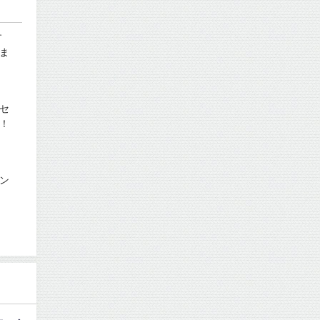
す
ま
セ
！
ン