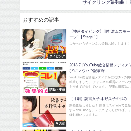
サイクリング最強曲！
おすすめの記事
【神速タイピング】皿打激ムズモー
ージ1【Stage.1】
よかったらチャンネル登録お願いします！..
タイピング
2018.7 | YouTube総合情報メディ
び”にノウハウ記事寄…
YouTube総合情報メディアかむなびへの
執筆しました。 チャンネル運営のノウハ
を交えて紹介しています。 記事の閲覧はこ.
活動・実績
【寸劇】読書女子 本野栞子の悩み
動画更新しました！ 動画はYouTubeで更
す→YouTubeをチェック よろしければチ
録お願いします！...
その他