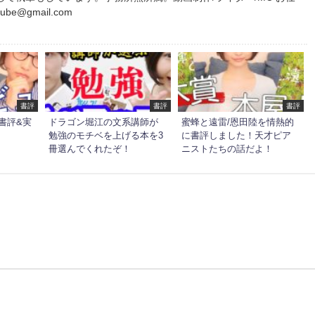
be@gmail.com
書評
書評
書評
書評&実
ドラゴン堀江の文系講師が
蜜蜂と遠雷/恩田陸を情熱的
勉強のモチベを上げる本を3
に書評しました！天才ピア
冊選んでくれたぞ！
ニストたちの話だよ！