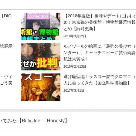
DIC
【2018年夏版】趣味やデートにおす
め！東京都の美術館・博物館展示情報
とめ【随時更新】
2018年3月12日
館展示
ルノワールの絵画に「最強の美少女（
ンター）」キャッチコピーに賛否両論
私は大賛成！
2018年2月13日
・ヴィ
逃げ恥聖地！ラスコー展でクロマニョ
ごう美
人に会ってきた【国立科学博物館】
2017年3月1日
lly Joel – Honesty】