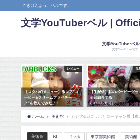
ごきげんよう、ベルです。
文学YouTuberベル | Offici
文学YouTuberベ
文学YouTuberです
レビュー
生配信
レア”コ
【生配信】私のバービーグッズを
星野源「働く男」レビュー【
チー
全部紹介する！
評】
2017年12月9日
2017年5月3日
ホーム
美術館
ただのBL!ゴッホとゴーギャン展【
美術館
BL
ゴッホ
東京都美術館
美術館