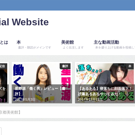
al Website
ルとは
本
美術館
主な動画活動
書評・朗読がメインです
よく出没します
本を盛り上げる動画を投稿し
書評
本
朗読
書
【あるある】寝落ちに顔面落下！
【朗読】クリスマスの贈物/竹久
読書あるあるやってみた！
夢二 プレゼントを欲張った女の
子の話！
2017年12月11日
2017年12月13日
東京都美術館】