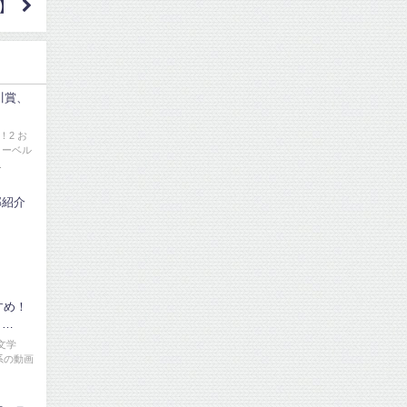
】
川賞、
！2 お
ノーベル
.
部紹介
すめ！
と…
文学
化系の動画