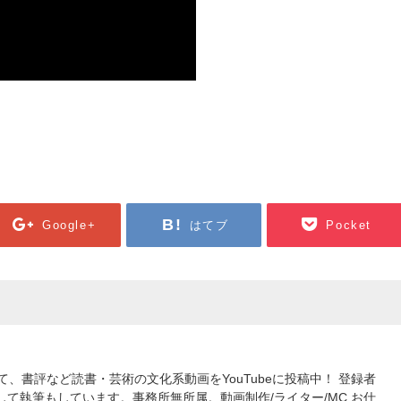
Google+
はてブ
Pocket
して、書評など読書・芸術の文化系動画をYouTubeに投稿中！ 登録者
er”として執筆もしています。事務所無所属。動画制作/ライター/MC お仕