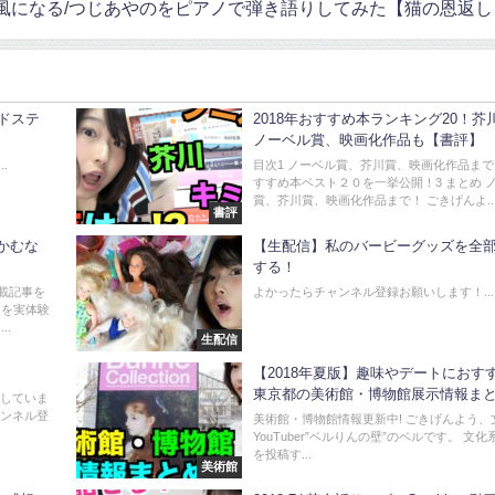
風になる/つじあやのをピアノで弾き語りしてみた【猫の恩返し
ドステ
2018年おすすめ本ランキング20！芥
ノーベル賞、映画化作品も【書評】
.
目次1 ノーベル賞、芥川賞、映画化作品まで
すすめ本ベスト２０を一挙公開！3 まとめ 
賞、芥川賞、映画化作品まで！ ごきげんよ..
書評
ア“かむな
【生配信】私のバービーグッズを全
する！
掲載記事を
よかったらチャンネル登録お願いします！...
ウを実体験
..
生配信
【2018年夏版】趣味やデートにおす
東京都の美術館・博物館展示情報ま
新していま
ャンネル登
美術館・博物館情報更新中! ごきげんよう、
YouTuber”ベルりんの壁”のベルです。 文
を投稿す...
美術館