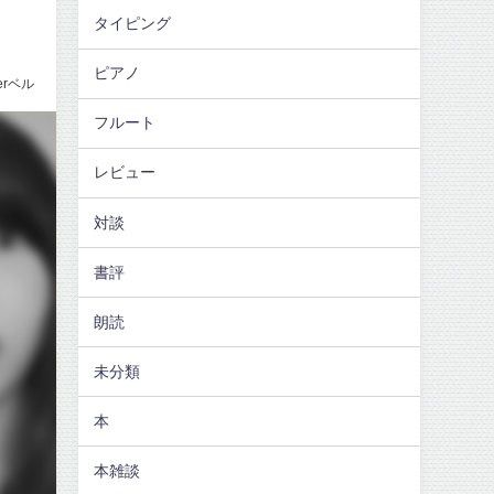
タイピング
ピアノ
erベル
フルート
レビュー
対談
書評
朗読
未分類
本
本雑談