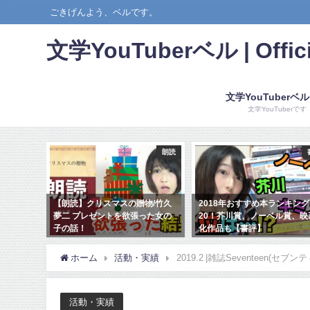
ごきげんよう、ベルです。
文学YouTuberベル | Offici
文学YouTuberベ
文学YouTuberです
書評
朗読
ー【書
【朗読】クリスマスの贈物/竹久
2018年おすすめ本ランキング
夢二 プレゼントを欲張った女の
20！芥川賞、ノーベル賞、映
子の話！
化作品も【書評】
2017年12月13日
2017年12月31日
ホーム
活動・実績
2019.2 |雑誌Seventeen(セブ
活動・実績