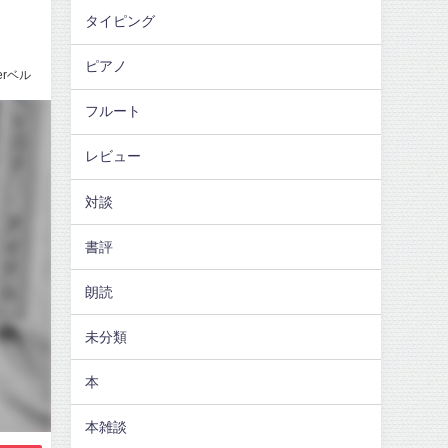
タイピング
ピアノ
erベル
フルート
レビュー
対談
書評
朗読
未分類
本
本雑談