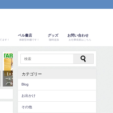
ベル書店
グッズ
お問い合わせ
てます！
体験型本棚です！
随時追加
お仕事依頼はこちら
レビュー
美術館
カテゴリー
【スタバ幻メニュー】激レア”コ
逃げ恥聖地！ラスコー展でクロマ
ーヒー&クリームフラペチー
ニョン人に会ってきた【国立科学
ノ”を飲んでみたよ！
博物館】
Blog
2017年12月12日
2017年3月1日
お出かけ
その他