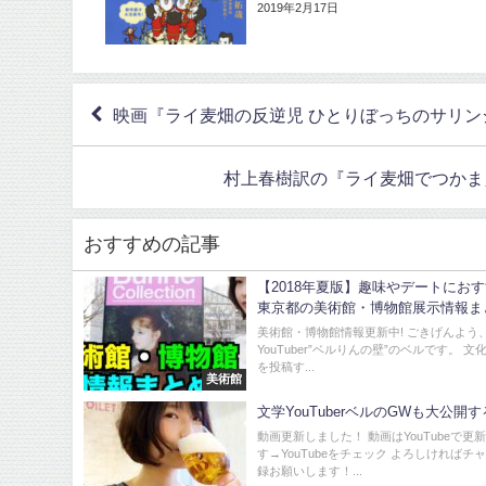
2019年2月17日
映画『ライ麦畑の反逆児 ひとりぼっちのサリン
村上春樹訳の『ライ麦畑でつかまえ
おすすめの記事
【2018年夏版】趣味やデートにお
東京都の美術館・博物館展示情報ま
美術館・博物館情報更新中! ごきげんよう
YouTuber”ベルりんの壁”のベルです。 
を投稿す...
美術館
文学YouTuberベルのGWも大公開
動画更新しました！ 動画はYouTubeで更
す→YouTubeをチェック よろしければチ
録お願いします！...