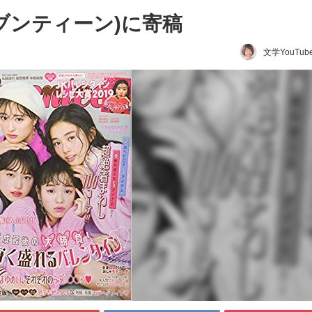
en(セブンティーン)に寄稿
文学YouTub