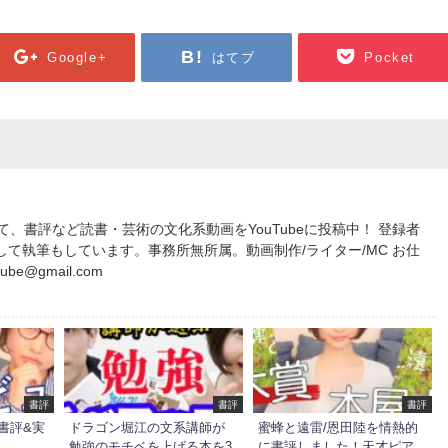
Google+
はてブ
Pocket
して、書評など読書・芸術の文化系動画をYouTubeに投稿中！ 登録者
er”として執筆もしています。事務所無所属。動画制作/ライター/MC お仕
be@gmail.com
書評
書評
書評
書評&実
ドラゴン堀江の文系講師が
蜜蜂と遠雷/恩田陸を情熱的
勉強のモチベを上げる本を3
に書評しました！天才ピア