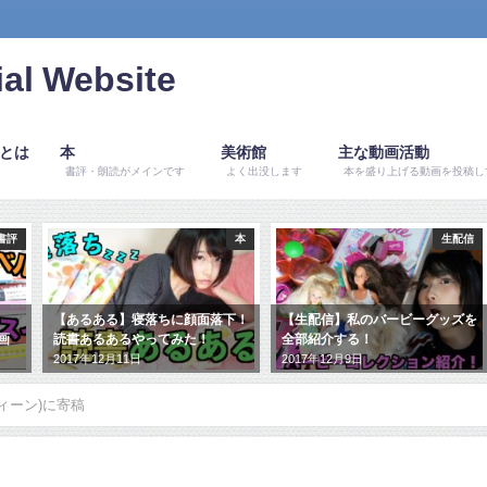
al Website
ルとは
本
美術館
主な動画活動
書評・朗読がメインです
よく出没します
本を盛り上げる動画を投稿し
書評
本
生配信
【あるある】寝落ちに顔面落下！
【生配信】私のバービーグッズを
画
読書あるあるやってみた！
全部紹介する！
2017年12月11日
2017年12月9日
ンティーン)に寄稿