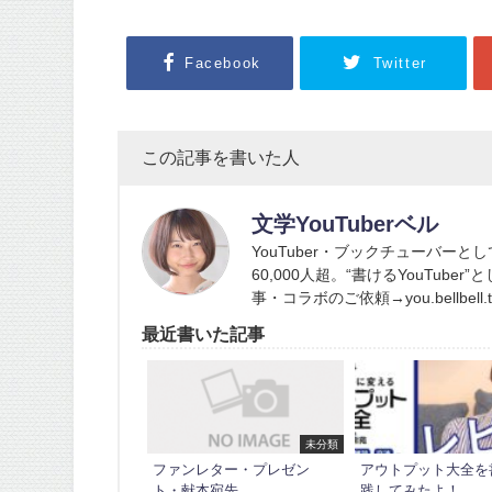
Facebook
Twitter
この記事を書いた人
文学YouTuberベル
YouTuber・ブックチューバーと
60,000人超。“書けるYouTub
事・コラボのご依頼→you.bellbell.tu
最近書いた記事
未分類
ファンレター・プレゼン
アウトプット大全を
ト・献本宛先
践してみたよ！