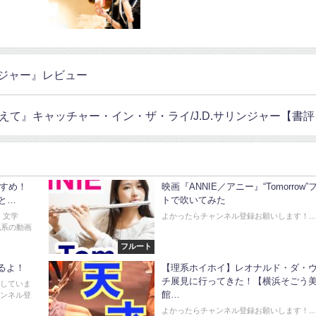
ジャー』レビュー
て』キャッチャー・イン・ザ・ライ/J.D.サリンジャー【書評
すすめ！
映画『ANNIE／アニー』“Tomorrow”
と…
トで吹いてみた
、文学
よかったらチャンネル登録お願いします！...
文化系の動画
フルート
するよ！
【理系ホイホイ】レオナルド・ダ・
チ展見に行ってきた！【横浜そごう
新していま
館…
ャンネル登
よかったらチャンネル登録お願いします！...