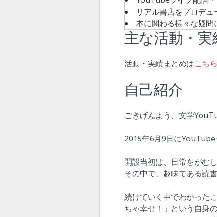
YouTubeライブ配
リアル書店をプロデュ
本に関わる様々な疑問に
主な活動・実
活動・実績まとめは
こち
自己紹介
ごきげんよう、文学YouT
2015年6月9日にYouT
開設当初は、日常をがむ
その中で、趣味である読
続けていく中でわかった
ちゃ幸せ！」という自身