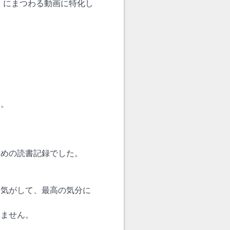
」にまつわる動画に特化し
。
す。
ための読書記録でした。
た気がして、最高の気分に
れません。