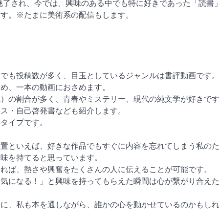
eに魅了され、今では、興味のある中でも特に好きであった「読書
ます。※たまに美術系の配信もします。
中でも投稿数が多く、目玉としているジャンルは書評動画です
とめ、一本の動画におさめます。
説）の割合が多く、青春やミステリー、現代の純文学が好きで
ネス・自己啓発書なども紹介します。
むタイプです。
位置といえば、好きな作品でもすぐに内容を忘れてしまう私の
意味を持てると思っています。
語れば、熱さや興奮をたくさんの人に伝えることが可能です。
ら気になる！」と興味を持ってもらえた瞬間は心が繋がり合え
うに、私も本を通しながら、誰かの心を動かせているのかもし