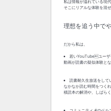
私は情報が溢れている現
そこにリアルな体験を混
理想を追う中で
だから私は、
若いYouTubeユ
動画が読書の疑似体験と
読書耐久生放送をして
なかなか読む時間をつく
積読本の解消や、しばら
コミュニティ #のベル