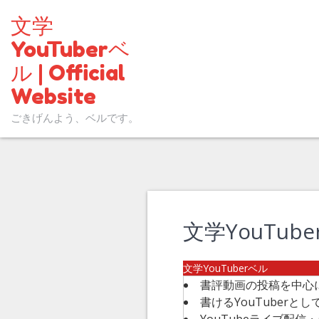
文学
YouTuberベ
ル | Official
Website
ごきげんよう、ベルです。
文学YouTub
文学YouTuberベル
書評動画の投稿を中心
書けるYouTuberと