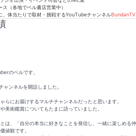
信・ラジオ出演・イベント司会などのMC業
ース（各地でベル書店営業中）
、体当たりで取材・挑戦するYouTubeチャンネル
BundanTV
績
ら
uberのベルです。
ubeチャンネルを開設しました。
しゃらにお届けするマルチチャンネルだったと思います。
書や美術鑑賞についてもたまに語っていました。
ことは、「自分の本当に好きなことを発信し、一緒に楽しめる
の価値観です。